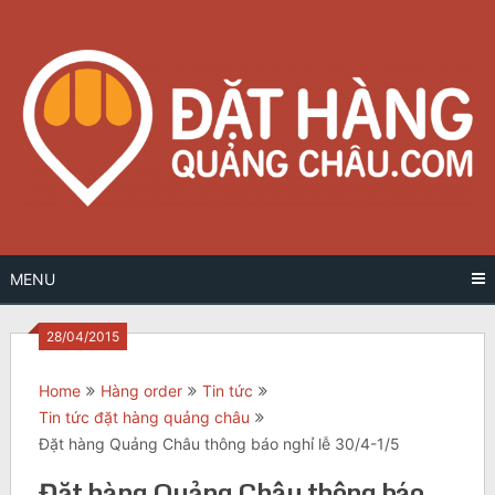
Skip
to
content
MENU
28/04/2015
Home
Hàng order
Tin tức
Tin tức đặt hàng quảng châu
Đặt hàng Quảng Châu thông báo nghỉ lễ 30/4-1/5
Đặt hàng Quảng Châu thông báo