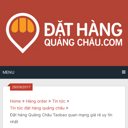
Skip
to
content
MENU
29/09/2017
Home
Hàng order
Tin tức
Tin tức đặt hàng quảng châu
Đặt hàng Quảng Châu Taobao quan mạng giá rẻ uy tín
nhất