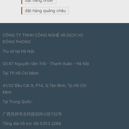
đặt hàng order
đặt hàng quảng châu
CÔNG TY TNHH CÔNG NGHỆ VÀ DỊCH VỤ
ĐÔNG PHONG
Trụ sở tại Hà Nội:
Số 87 Nguyễn Văn Trỗi - Thanh Xuân - Hà Nội
Tại TP.Hồ Chí Minh:
41/32 Bầu Cát 9, P14, Q.Tân Bình, Tp.Hồ Chí
Minh
Tại Trung Quốc:
广西凭祥市北环路旧州小区132号
Tổng đài hỗ trợ: 08.5353.2288