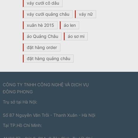
váy cưới cô dâu
váy cưới quảng châu
váy nữ
xuân hè 2015
áo len
áo Quảng Châu
áo sơ mi
đặt hàng order
đặt hàng quảng châu
CÔNG TY TNHH CÔNG NGHỆ VÀ DỊCH VỤ
ĐÔNG PHONG
Trụ sở tại Hà Nội:
Số 87 Nguyễn Văn Trỗi - Thanh Xuân - Hà Nội
Tại TP.Hồ Chí Minh: