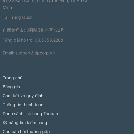
41/32 Bầu Cát 9, P14, Q.Tân Bình, Tp.Hồ Chí
Minh
Tại Trung Quốc:
广西凭祥市北环路旧州小区132号
Tổng đài hỗ trợ: 08.5353.2288
Email:
support@dpcorp.vn
Trang chủ
Bảng giá
Cam kết và quy định
Thông tin thanh toán
Danh sách link hàng Taobao
Kỹ năng tìm kiếm hàng
Các câu hỏi thường gặp