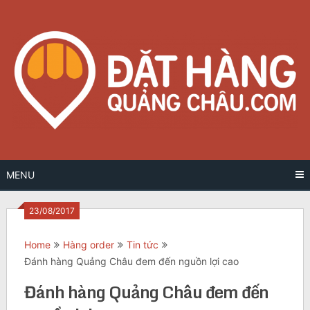
Skip
to
content
MENU
23/08/2017
Home
Hàng order
Tin tức
Đánh hàng Quảng Châu đem đến nguồn lợi cao
Đánh hàng Quảng Châu đem đến