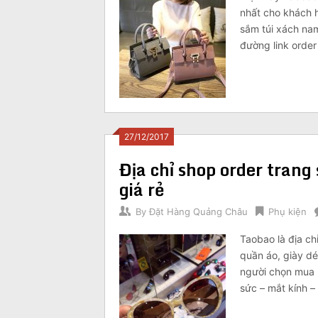
nhất cho khách 
sắm túi xách na
đường link orde
27/12/2017
Địa chỉ shop order trang
giá rẻ
By
Đặt Hàng Quảng Châu
Phụ kiện
Taobao là địa c
quần áo, giày dé
người chọn mua k
sức – mắt kính 