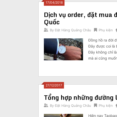
17/04/2018
Dịch vụ order, đặt mua
Quốc
By
Đặt Hàng Quảng Châu
Phụ kiện
Đồng hồ ra đời đ
Đây được coi là 
Đây không chỉ là
mà ai cũng muố
27/12/2017
Tổng hợp những đường l
By
Đặt Hàng Quảng Châu
Phụ kiện
Hiện nay Taobao 