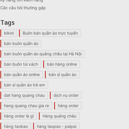
Các câu hỏi thường gặp
Tags
bikini
Buôn bán quần áo trực tuyến
bán buôn quần áo
bán buôn quần áo quảng châu tại Hà Nội
bán buôn túi xách
bán hàng online
bán quần áo online
bán sỉ quần áo
bán sỉ quần áo trẻ em
dat hang quang chau
dịch vụ order
hang quang chau gia re
hàng order
hàng order là gì
Hàng quảng châu
hàng taobao
hàng taopao - paipai