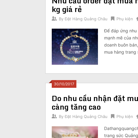
Nhu cầu order đặt mua 
kg giá rẻ
By
Đặt Hàng Quảng Châu
Phụ kiện
Để đáp ứng nhu 
mạnh mẽ của nhữn
doanh buôn bán,
mua hàng trang 
30/10/2017
Do nhu cầu nhận đặt mu
càng tăng cao
By
Đặt Hàng Quảng Châu
Phụ kiện
Dathangquangcha
trang sức Quảng