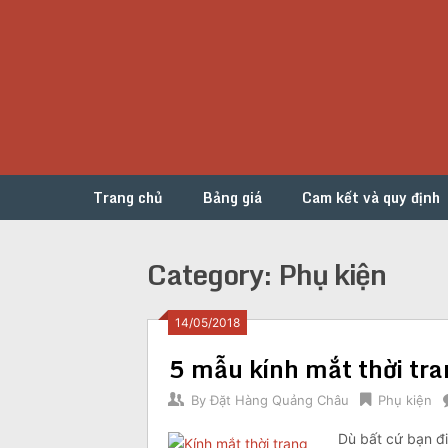
Skip
to
content
Trang chủ
Bảng giá
Cam kết và quy định
Category:
Phụ kiện
Posts
14/05/2018
5 mẫu kính mắt thời tr
navigation
By
Đặt Hàng Quảng Châu
Phụ kiện
Dù bất cứ bạn đi