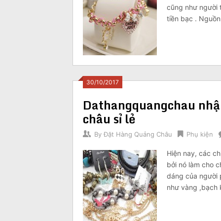
cũng như người t
tiền bạc . Nguồ
30/10/2017
Dathangquangchau nhận 
châu sỉ lẻ
By
Đặt Hàng Quảng Châu
Phụ kiện
Hiện nay, các ch
bởi nó làm cho c
dáng của người 
như vàng ,bạch 