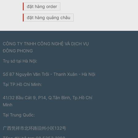
đặt hàng order
đặt hàng quảng châu
CÔNG TY TNHH CÔNG NGHỆ VÀ DỊCH VỤ
ĐÔNG PHONG
Trụ sở tại Hà Nội:
Số 87 Nguyễn Văn Trỗi - Thanh Xuân - Hà Nội
Tại TP.Hồ Chí Minh:
41/32 Bầu Cát 9, P14, Q.Tân Bình, Tp.Hồ Chí
Minh
Tại Trung Quốc:
广西凭祥市北环路旧州小区132号