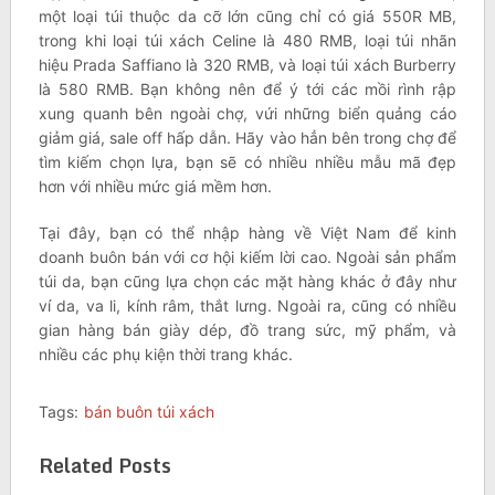
một loại túi thuộc da cỡ lớn cũng chỉ có giá 550R MB,
trong khi loại túi xách Celine là 480 RMB, loại túi nhãn
hiệu Prada Saffiano là 320 RMB, và loại túi xách Burberry
là 580 RMB. Bạn không nên để ý tới các mồi rình rập
xung quanh bên ngoài chợ, vứi những biển quảng cáo
giảm giá, sale off hấp dẫn. Hãy vào hẳn bên trong chợ để
tìm kiếm chọn lựa, bạn sẽ có nhiều nhiều mẫu mã đẹp
hơn với nhiều mức giá mềm hơn.
Tại đây, bạn có thể nhập hàng về Việt Nam để kinh
doanh buôn bán với cơ hội kiếm lời cao. Ngoài sản phẩm
túi da, bạn cũng lựa chọn các mặt hàng khác ở đây như
ví da, va li, kính râm, thắt lưng. Ngoài ra, cũng có nhiều
gian hàng bán giày dép, đồ trang sức, mỹ phẩm, và
nhiều các phụ kiện thời trang khác.
Tags:
bán buôn túi xách
Related Posts