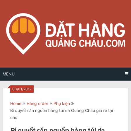
Skip
to
content
MENU
03/01/2017
Home
Hàng order
Phụ kiện
Bí quyết săn nguồn hàng túi da Quảng Châu giá rẻ tại
chợ
Bí quyết săn nguồn hàng túi da