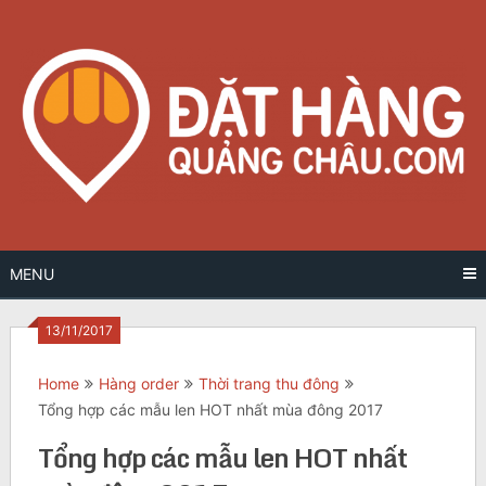
Skip
to
content
MENU
13/11/2017
Home
Hàng order
Thời trang thu đông
Tổng hợp các mẫu len HOT nhất mùa đông 2017
Tổng hợp các mẫu len HOT nhất