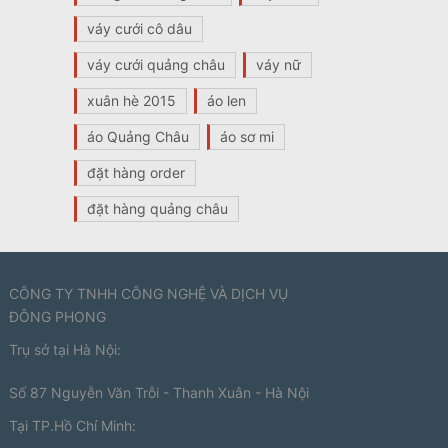
váy cưới cô dâu
váy cưới quảng châu
váy nữ
xuân hè 2015
áo len
áo Quảng Châu
áo sơ mi
đặt hàng order
đặt hàng quảng châu
CÔNG TY TNHH CÔNG NGHỆ VÀ DỊCH VỤ
ĐÔNG PHONG
Trụ sở tại Hà Nội:
Số 87 Nguyễn Văn Trỗi - Thanh Xuân - Hà Nội
Tại TP.Hồ Chí Minh: