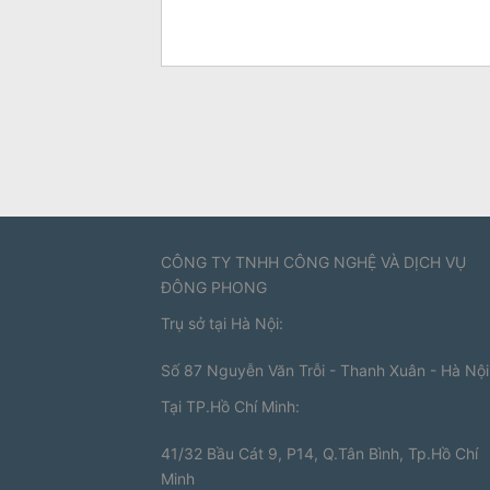
CÔNG TY TNHH CÔNG NGHỆ VÀ DỊCH VỤ
ĐÔNG PHONG
Trụ sở tại Hà Nội:
Số 87 Nguyễn Văn Trỗi - Thanh Xuân - Hà Nội
Tại TP.Hồ Chí Minh:
41/32 Bầu Cát 9, P14, Q.Tân Bình, Tp.Hồ Chí
Minh