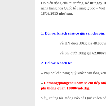
Do biến động của thị trường,
kể từ ngày 1
nặng hàng hóa Quốc tế Trung Quốc – Việ
18/03/2015 như sau
:
1. Đối với khách sỉ sẽ có giá vận chuyển:
+ Về HN dưới 30kg giá
48.000v
+ Về SG dưới 30kg giá
62.000v
2. Đối với khách lẻ:
– Phụ phí cân nặng quý khách vui lòng xem
–
Dathangquangchau.com sẽ chỉ tiếp nh
phí thông quan 13000vnđ/1kg
.
Vậy, chúng tôi thông báo để Quý khách có 