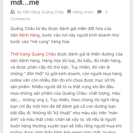
mới…mê
By
Đặt Hàng Quảng Châu
Hàng order
0
Comments
Quảng Châu từ lâu được đánh giá miền đất hứa của
dân
đánh hàng
, bước vào nơi này người kinh doanh như
bước vào “mê cung” hàng hóa.
Thời trang Quảng Châu
được đánh giá là thiên đường của
dân đánh hàng. Hàng hóa đủ loại, đủ kiểu, đủ nhãn hàng,
và được phân cấp đủ thứ bậc. Tuy nhiên, đó vẫn là
những “ đồn thổi” từ giới kinh doanh, còn người mua hàng
online vẫn còn nhiều đắn đo khi chưa được mục sở thị
sản phẩm. Nhiều người đã tỏ ra thất vọng khi lần đầu
mua những sản phẩm của Quảng Châu: chất lượng, màu
sắc,… không ưng ý. Tuy nhiên, theo chúng tôi nghĩ rằng
bạn chỉ lấy một hòn đá để đánh giá cả con đường bạn
bắt đầu đi. Những lỗi “kỹ thuật” như màu sắc trên “màn
ảnh” và màu thật chắc chắn sẽ xảy ra. Và nếu là người
buôn hàng thường xuyên bạn sẽ hiểu rằng người mua khi
không được nhìn thấy hỉnh ảnh mang tính chất “quảng