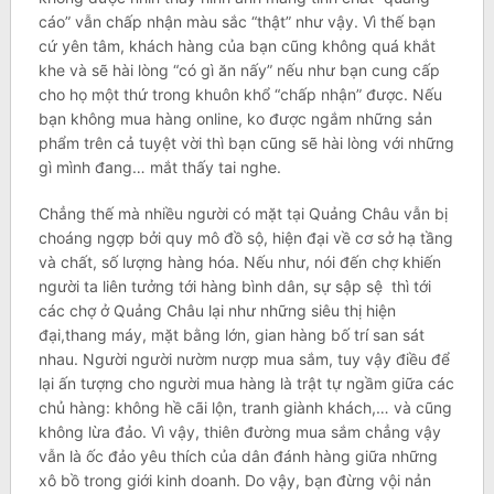
cáo” vẫn chấp nhận màu sắc “thật” như vậy. Vì thế bạn
cứ yên tâm, khách hàng của bạn cũng không quá khắt
khe và sẽ hài lòng “có gì ăn nấy” nếu như bạn cung cấp
cho họ một thứ trong khuôn khổ “chấp nhận” được. Nếu
bạn không mua hàng online, ko được ngắm những sản
phẩm trên cả tuyệt vời thì bạn cũng sẽ hài lòng với những
gì mình đang… mắt thấy tai nghe.
Chẳng thế mà nhiều người có mặt tại Quảng Châu vẫn bị
choáng ngợp bởi quy mô đồ sộ, hiện đại về cơ sở hạ tầng
và chất, số lượng hàng hóa. Nếu như, nói đến chợ khiến
người ta liên tưởng tới hàng bình dân, sự sập sệ thì tới
các chợ ở Quảng Châu lại như những siêu thị hiện
đại,thang máy, mặt bằng lớn, gian hàng bố trí san sát
nhau. Người người nườm nượp mua sắm, tuy vậy điều để
lại ấn tượng cho người mua hàng là trật tự ngầm giữa các
chủ hàng: không hề cãi lộn, tranh giành khách,… và cũng
không lừa đảo. Vì vậy, thiên đường mua sắm chẳng vậy
vẫn là ốc đảo yêu thích của dân đánh hàng giữa những
xô bồ trong giới kinh doanh. Do vậy, bạn đừng vội nản