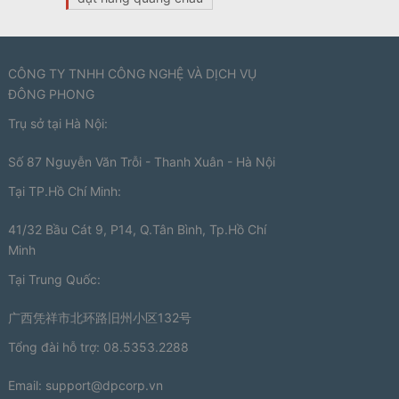
CÔNG TY TNHH CÔNG NGHỆ VÀ DỊCH VỤ
ĐÔNG PHONG
Trụ sở tại Hà Nội:
Số 87 Nguyễn Văn Trỗi - Thanh Xuân - Hà Nội
Tại TP.Hồ Chí Minh:
41/32 Bầu Cát 9, P14, Q.Tân Bình, Tp.Hồ Chí
Minh
Tại Trung Quốc:
广西凭祥市北环路旧州小区132号
Tổng đài hỗ trợ: 08.5353.2288
Email:
support@dpcorp.vn