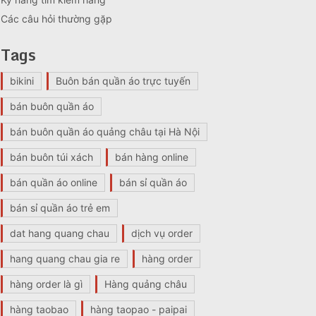
Các câu hỏi thường gặp
Tags
bikini
Buôn bán quần áo trực tuyến
bán buôn quần áo
bán buôn quần áo quảng châu tại Hà Nội
bán buôn túi xách
bán hàng online
bán quần áo online
bán sỉ quần áo
bán sỉ quần áo trẻ em
dat hang quang chau
dịch vụ order
hang quang chau gia re
hàng order
hàng order là gì
Hàng quảng châu
hàng taobao
hàng taopao - paipai