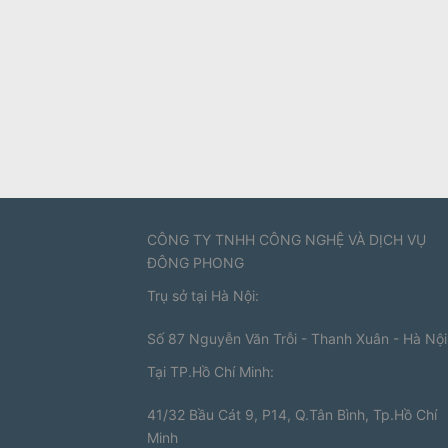
CÔNG TY TNHH CÔNG NGHỆ VÀ DỊCH VỤ
ĐÔNG PHONG
Trụ sở tại Hà Nội:
Số 87 Nguyễn Văn Trỗi - Thanh Xuân - Hà Nội
Tại TP.Hồ Chí Minh:
41/32 Bầu Cát 9, P14, Q.Tân Bình, Tp.Hồ Chí
Minh