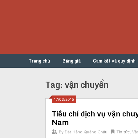
Skip
to
content
Trang chủ
Bảng giá
Cam kết và quy định
Tag:
vận chuyển
Posts
17/03/2015
Tiêu chí dịch vụ vận ch
navigation
Nam
By
Đặt Hàng Quảng Châu
Tin tức
,
Vận