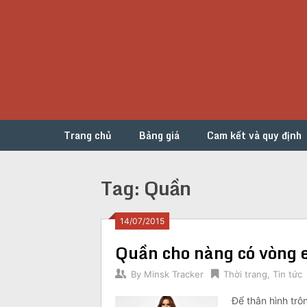
Skip
to
content
Trang chủ
Bảng giá
Cam kết và quy định
Tag:
Quần
Posts
14/07/2015
Quần cho nàng có vòng 
navigation
By
Minsk Tracker
Thời trang
,
Tin tức
Để thân hình tr