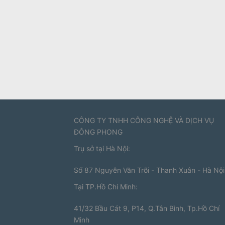
CÔNG TY TNHH CÔNG NGHỆ VÀ DỊCH VỤ
ĐÔNG PHONG
Trụ sở tại Hà Nội:
Số 87 Nguyễn Văn Trỗi - Thanh Xuân - Hà Nội
Tại TP.Hồ Chí Minh:
41/32 Bầu Cát 9, P14, Q.Tân Bình, Tp.Hồ Chí
Minh