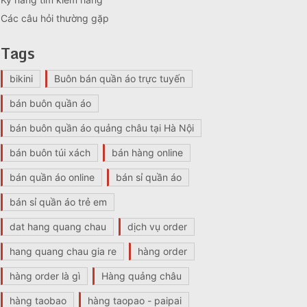
Các câu hỏi thường gặp
Tags
bikini
Buôn bán quần áo trực tuyến
bán buôn quần áo
bán buôn quần áo quảng châu tại Hà Nội
bán buôn túi xách
bán hàng online
bán quần áo online
bán sỉ quần áo
bán sỉ quần áo trẻ em
dat hang quang chau
dịch vụ order
hang quang chau gia re
hàng order
hàng order là gì
Hàng quảng châu
hàng taobao
hàng taopao - paipai