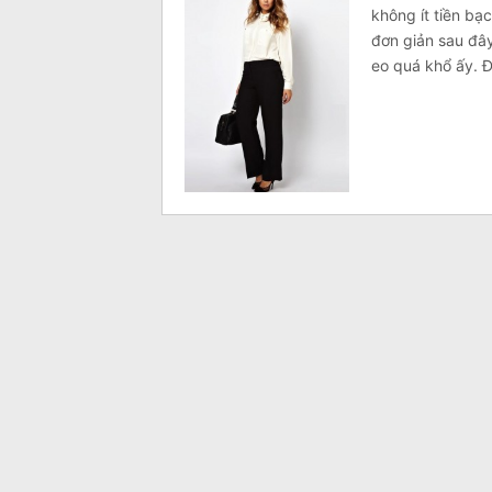
không ít tiền bạ
đơn giản sau đâ
eo quá khổ ấy. Đ