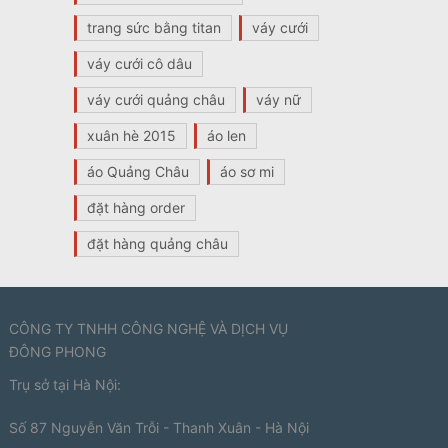
trang sức bằng titan
váy cưới
váy cưới cô dâu
váy cưới quảng châu
váy nữ
xuân hè 2015
áo len
áo Quảng Châu
áo sơ mi
đặt hàng order
đặt hàng quảng châu
CÔNG TY TNHH CÔNG NGHỆ VÀ DỊCH VỤ
ĐÔNG PHONG
Trụ sở tại Hà Nội:
Số 87 Nguyễn Văn Trỗi - Thanh Xuân - Hà Nội