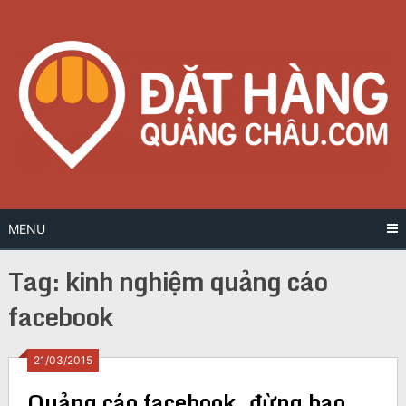
Skip
to
content
MENU
Tag:
kinh nghiệm quảng cáo
facebook
Posts
21/03/2015
Quảng cáo facebook, đừng bao
navigation