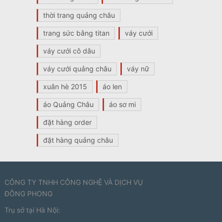
thời trang quảng châu
trang sức bằng titan
váy cưới
váy cưới cô dâu
váy cưới quảng châu
váy nữ
xuân hè 2015
áo len
áo Quảng Châu
áo sơ mi
đặt hàng order
đặt hàng quảng châu
CÔNG TY TNHH CÔNG NGHỆ VÀ DỊCH VỤ
ĐÔNG PHONG
Trụ sở tại Hà Nội: