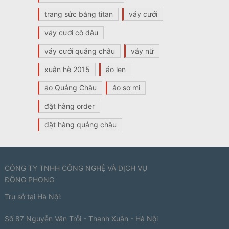
trang sức bằng titan
váy cưới
váy cưới cô dâu
váy cưới quảng châu
váy nữ
xuân hè 2015
áo len
áo Quảng Châu
áo sơ mi
đặt hàng order
đặt hàng quảng châu
CÔNG TY TNHH CÔNG NGHỆ VÀ DỊCH VỤ
ĐÔNG PHONG
Trụ sở tại Hà Nội:
Số 87 Nguyễn Văn Trỗi - Thanh Xuân - Hà Nội