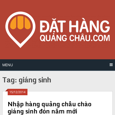
Skip
to
content
MENU
Tag:
giáng sinh
Posts
15/12/2014
Nhập hàng quảng châu chào
navigation
giáng sinh đón năm mới