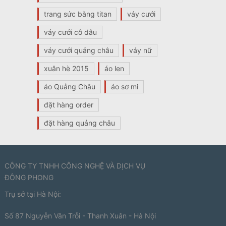
trang sức bằng titan
váy cưới
váy cưới cô dâu
váy cưới quảng châu
váy nữ
xuân hè 2015
áo len
áo Quảng Châu
áo sơ mi
đặt hàng order
đặt hàng quảng châu
CÔNG TY TNHH CÔNG NGHỆ VÀ DỊCH VỤ
ĐÔNG PHONG
Trụ sở tại Hà Nội:
Số 87 Nguyễn Văn Trỗi - Thanh Xuân - Hà Nội