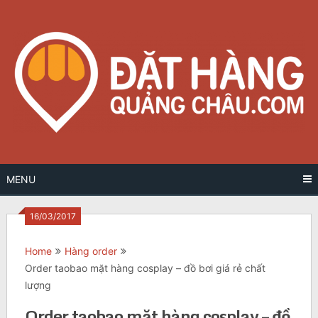
Skip
to
content
MENU
16/03/2017
Home
Hàng order
Order taobao mặt hàng cosplay – đồ bơi giá rẻ chất
lượng
Order taobao mặt hàng cosplay – đồ