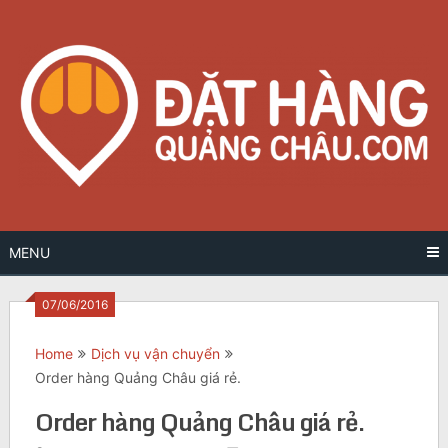
Skip
to
content
MENU
07/06/2016
Home
Dịch vụ vận chuyển
Order hàng Quảng Châu giá rẻ.
Order hàng Quảng Châu giá rẻ.