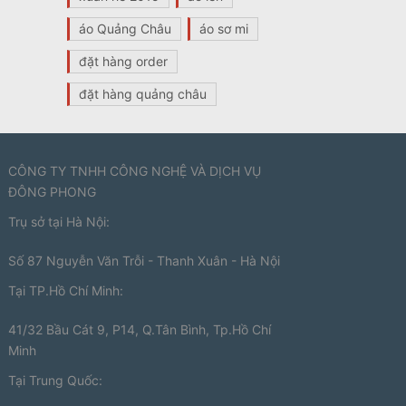
áo Quảng Châu
áo sơ mi
đặt hàng order
đặt hàng quảng châu
CÔNG TY TNHH CÔNG NGHỆ VÀ DỊCH VỤ
ĐÔNG PHONG
Trụ sở tại Hà Nội:
Số 87 Nguyễn Văn Trỗi - Thanh Xuân - Hà Nội
Tại TP.Hồ Chí Minh:
41/32 Bầu Cát 9, P14, Q.Tân Bình, Tp.Hồ Chí
Minh
Tại Trung Quốc: