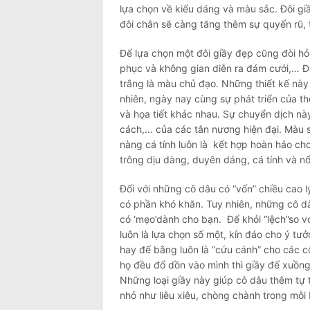
lựa chọn về kiểu dáng và màu sắc. Đôi giầ
đôi chân sẽ càng tăng thêm sự quyến rũ, 
Để lựa chọn một đôi giầy đẹp cũng đòi hỏi
phục và không gian diễn ra đám cưới,… Đ
trắng là màu chủ đạo. Những thiết kế nà
nhiên, ngày nay cùng sự phát triển của th
và họa tiết khác nhau. Sự chuyển dịch này 
cách,… của các tân nương hiện đại. Màu 
nàng cá tính luôn là kết hợp hoàn hảo cho
trông dịu dàng, duyên dáng, cá tính và nổ
Đối với những cô dâu có “vốn” chiều cao l
có phần khó khăn. Tuy nhiên, những cô dâ
có ‘mẹo’dành cho bạn. Để khỏi “lệch”so v
luôn là lựa chọn số một, kín đáo cho ý t
hay đế bằng luôn là “cứu cánh” cho các cô
họ đều đổ dồn vào mình thì giầy đế xuồng
Những loại giầy này giúp cô dâu thêm tự
nhỏ như liêu xiêu, chòng chành trong mỗi