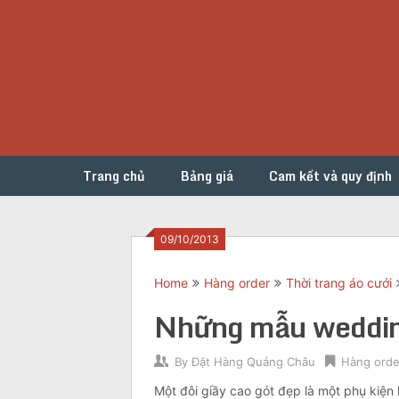
Skip
to
content
Trang chủ
Bảng giá
Cam kết và quy định
09/10/2013
Home
Hàng order
Thời trang áo cưới
Những mẫu weddin
By
Đặt Hàng Quảng Châu
Hàng orde
Một đôi giầy cao gót đẹp là một phụ kiện 