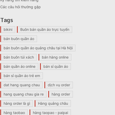
Các câu hỏi thường gặp
Tags
bikini
Buôn bán quần áo trực tuyến
bán buôn quần áo
bán buôn quần áo quảng châu tại Hà Nội
bán buôn túi xách
bán hàng online
bán quần áo online
bán sỉ quần áo
bán sỉ quần áo trẻ em
dat hang quang chau
dịch vụ order
hang quang chau gia re
hàng order
hàng order là gì
Hàng quảng châu
hàng taobao
hàng taopao - paipai