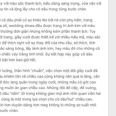
y với màu sắc thanh lịch, kiểu dáng sang trọng, vừa vặn với
tự tin và lộng lẫy cho cô dâu trong từng bước chân.
 cô dâu phải có sự khéo léo bởi nó còn phụ kiện, trang
a số, wedding shoes đều được trang trí ánh kim với màu
y thường đơn giản nhưng không kém phần thanh lịch. Tuy
ời trang, giầy cưới được thiết kế với nhiều mẫu mã, màu sắc
để thích nghi với sự thay đổi của nhu cầu, sở thích, tính
sắc sáng bóng, lấp lánh ánh kim, hay màu đỏ cho những cô
 chiếc váy trắng tinh khôi. Sự kết hợp này giúp cô dâu
i bật hơn bao giờ hết.
ý tưởng, thân hình “chuẩn”, việc chọn một đôi giầy cưới đã
u khiêm tốn về chiều cao cũng không nên quá lo lắng, vẫn
ới đức lang quân trong ngày cưới, những mẫu có gót cao
ưởng muốn ăn gian chiều cao. Những đôi đế cếp, đế vuông,
 dâu “nấm”. Đi trong không gian mọi ánh nhìn quan viên hai
 cũng là một trong lựa chọn cho cô dâu“hụt” chiều cao.
 tin hơn duyên dáng hơn mag không lo những sơ xuất nhỏ
 bước chân.