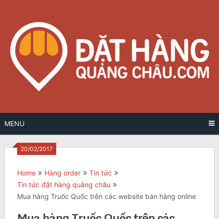
Skip
to
content
MENU
20/02/2017
Home
Hàng order
Tin tức
Tin tức đặt hàng quảng châu
Mua hàng Truốc Quốc trên các website bán hàng online
Mua hàng Truốc Quốc trên các