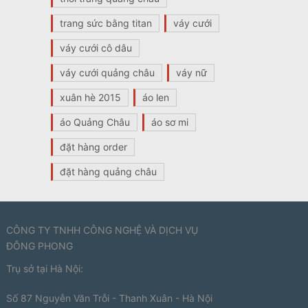
trang sức bằng titan
váy cưới
váy cưới cô dâu
váy cưới quảng châu
váy nữ
xuân hè 2015
áo len
áo Quảng Châu
áo sơ mi
đặt hàng order
đặt hàng quảng châu
CÔNG TY TNHH CÔNG NGHỆ VÀ DỊCH VỤ
ĐÔNG PHONG
Trụ sở tại Hà Nội:
Số 87 Nguyễn Văn Trỗi - Thanh Xuân - Hà Nội