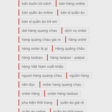
bán buôn túi xách
bán hàng online
bán quần áo online
bán sỉ quần áo
bán sỉ quần áo trẻ em
dat hang quang chau
dịch vụ order
hang quang chau gia re
hàng order
hàng order là gì
Hàng quảng châu
hàng taobao
hàng taopao - paipai
hàng Việt Nam xuất khẩu
nguon hang quang chau
nguồn hàng
nên đọc
order hang quang chau
order hàng
order hàng taobao
phụ kiện thời trang
quần áo giá rẻ
quần áo online
quần áo thời trang