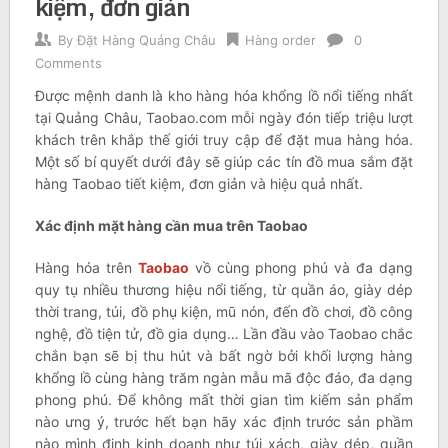
kiệm, đơn giản
By
Đặt Hàng Quảng Châu
Hàng order
0
Comments
Được mệnh danh là kho hàng hóa khổng lồ nổi tiếng nhất
tại Quảng Châu, Taobao.com mỗi ngày đón tiếp triệu lượt
khách trên khắp thế giới truy cập để đặt mua hàng hóa.
Một số bí quyết dưới đây sẽ giúp các tín đồ mua sắm đặt
hàng Taobao tiết kiệm, đơn giản và hiệu quả nhất.
Xác định mặt hàng cần mua trên Taobao
Hàng hóa trên
Taobao
vồ cùng phong phú và đa dạng
quy tụ nhiều thương hiệu nổi tiếng, từ quần áo, giày dép
thời trang, túi, đồ phụ kiện, mũ nón, đến đồ chơi, đồ công
nghệ, đồ tiện tử, đồ gia dụng… Lần đầu vào Taobao chắc
chắn bạn sẽ bị thu hút và bất ngờ bởi khối lượng hàng
khổng lồ cùng hàng trăm ngàn mẫu mã độc đáo, đa dạng
phong phú. Để không mất thời gian tìm kiếm sản phẩm
nào ưng ý, trước hết bạn hãy xác định trước sản phầm
nào mình định kinh doanh như túi xách, giày dép, quần