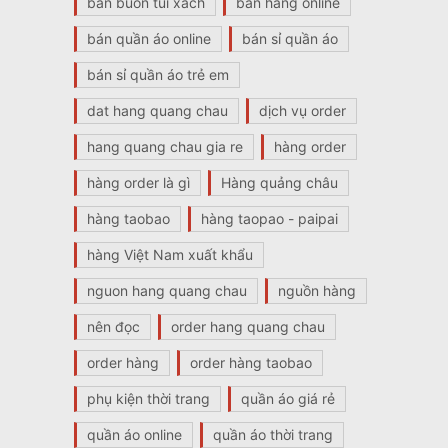
bán buôn túi xách
bán hàng online
bán quần áo online
bán sỉ quần áo
bán sỉ quần áo trẻ em
dat hang quang chau
dịch vụ order
hang quang chau gia re
hàng order
hàng order là gì
Hàng quảng châu
hàng taobao
hàng taopao - paipai
hàng Việt Nam xuất khẩu
nguon hang quang chau
nguồn hàng
nên đọc
order hang quang chau
order hàng
order hàng taobao
phụ kiện thời trang
quần áo giá rẻ
quần áo online
quần áo thời trang