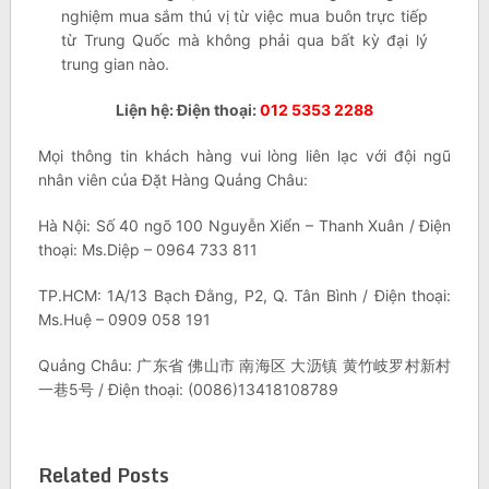
nghiệm mua sắm thú vị từ việc mua buôn trực tiếp
từ Trung Quốc mà không phải qua bất kỳ đại lý
trung gian nào.
Liện hệ: Điện thoại:
012 5353 2288
Mọi thông tin khách hàng vui lòng liên lạc với đội ngũ
nhân viên của Đặt Hàng Quảng Châu:
Hà Nội: Số 40 ngõ 100 Nguyễn Xiển – Thanh Xuân / Điện
thoại: Ms.Diệp – 0964 733 811
TP.HCM: 1A/13 Bạch Đằng, P2, Q. Tân Bình / Điện thoại:
Ms.Huệ – 0909 058 191
Quảng Châu: 广东省 佛山市 南海区 大沥镇 黄竹岐罗村新村
一巷5号 / Điện thoại: (0086)13418108789
Related Posts