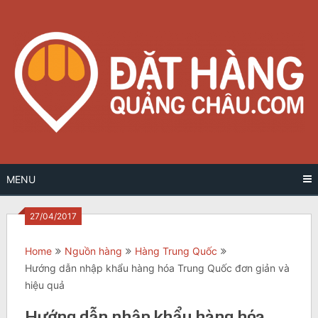
Skip
to
content
MENU
27/04/2017
Home
Nguồn hàng
Hàng Trung Quốc
Hướng dẫn nhập khẩu hàng hóa Trung Quốc đơn giản và
hiệu quả
Hướng dẫn nhập khẩu hàng hóa