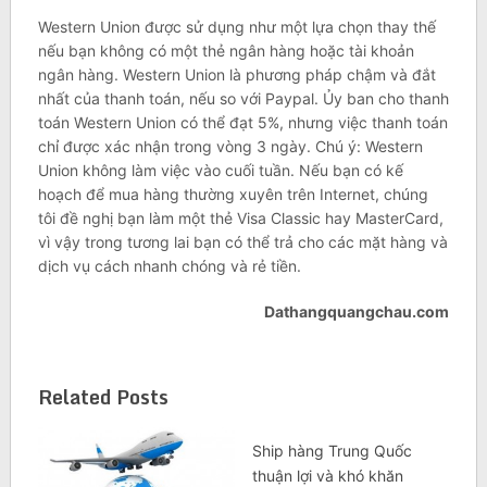
Western Union được sử dụng như một lựa chọn thay thế
nếu bạn không có một thẻ ngân hàng hoặc tài khoản
ngân hàng. Western Union là phương pháp chậm và đắt
nhất của thanh toán, nếu so với Paypal. Ủy ban cho thanh
toán Western Union có thể đạt 5%, nhưng việc thanh toán
chỉ được xác nhận trong vòng 3 ngày. Chú ý: Western
Union không làm việc vào cuối tuần. Nếu bạn có kế
hoạch để mua hàng thường xuyên trên Internet, chúng
tôi đề nghị bạn làm một thẻ Visa Classic hay MasterCard,
vì vậy trong tương lai bạn có thể trả cho các mặt hàng và
dịch vụ cách nhanh chóng và rẻ tiền.
Dathangquangchau.com
Related Posts
Ship hàng Trung Quốc
thuận lợi và khó khăn