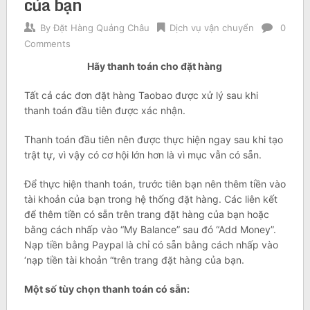
của bạn
By
Đặt Hàng Quảng Châu
Dịch vụ vận chuyển
0
Comments
Hãy thanh toán cho đặt hàng
Tất cả các đơn đặt hàng Taobao được xử lý sau khi
thanh toán đầu tiên được xác nhận.
Thanh toán đầu tiên nên được thực hiện ngay sau khi tạo
trật tự, vì vậy có cơ hội lớn hơn là vì mục vẫn có sẵn.
Để thực hiện thanh toán, trước tiên bạn nên thêm tiền vào
tài khoản của bạn trong hệ thống đặt hàng. Các liên kết
để thêm tiền có sẵn trên trang đặt hàng của bạn hoặc
bằng cách nhấp vào “My Balance” sau đó “Add Money”.
Nạp tiền bằng Paypal là chỉ có sẵn bằng cách nhấp vào
‘nạp tiền tài khoản “trên trang đặt hàng của bạn.
Một số tùy chọn thanh toán có sẵn: