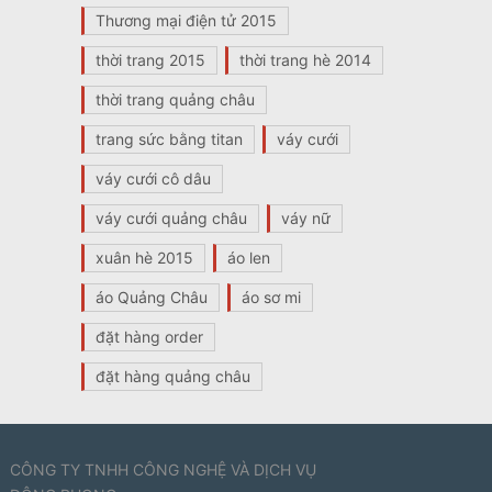
Thương mại điện tử 2015
thời trang 2015
thời trang hè 2014
thời trang quảng châu
trang sức bằng titan
váy cưới
váy cưới cô dâu
váy cưới quảng châu
váy nữ
xuân hè 2015
áo len
áo Quảng Châu
áo sơ mi
đặt hàng order
đặt hàng quảng châu
CÔNG TY TNHH CÔNG NGHỆ VÀ DỊCH VỤ