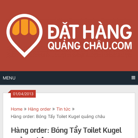
Skip
to
content
MENU
01/04/2013
Home
Hàng order
Tin tức
Hàng order: Bóng Tẩy Toilet Kugel quảng châu
Hàng order: Bóng Tẩy Toilet Kugel