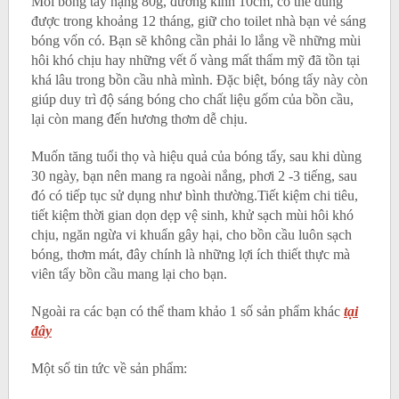
Mỗi bóng tẩy nặng 80g, đường kính 10cm, có thể dùng
được trong khoảng 12 tháng, giữ cho toilet nhà bạn vẻ sáng
bóng vốn có. Bạn sẽ không cần phải lo lắng về những mùi
hôi khó chịu hay những vết ố vàng mất thẩm mỹ đã tồn tại
khá lâu trong bồn cầu nhà mình. Đặc biệt, bóng tẩy này còn
giúp duy trì độ sáng bóng cho chất liệu gốm của bồn cầu,
lại còn mang đến hương thơm dễ chịu.
Muốn tăng tuổi thọ và hiệu quả của bóng tẩy, sau khi dùng
30 ngày, bạn nên mang ra ngoài nắng, phơi 2 -3 tiếng, sau
đó có tiếp tục sử dụng như bình thường.Tiết kiệm chi tiêu,
tiết kiệm thời gian dọn dẹp vệ sinh, khử sạch mùi hôi khó
chịu, ngăn ngừa vi khuẩn gây hại, cho bồn cầu luôn sạch
bóng, thơm mát, đây chính là những lợi ích thiết thực mà
viên tẩy bồn cầu mang lại cho bạn.
Ngoài ra các bạn có thể tham khảo 1 số sản phẩm khác
tại
đây
Một số tin tức về sản phẩm: