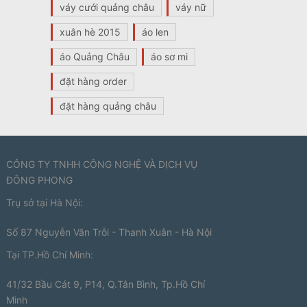
váy cưới quảng châu
váy nữ
xuân hè 2015
áo len
áo Quảng Châu
áo sơ mi
đặt hàng order
đặt hàng quảng châu
CÔNG TY TNHH CÔNG NGHỆ VÀ DỊCH VỤ
ĐÔNG PHONG
Trụ sở tại Hà Nội:
Số 87 Nguyễn Văn Trỗi - Thanh Xuân - Hà Nội
Tại TP.Hồ Chí Minh:
41/32 Bầu Cát 9, P14, Q.Tân Bình, Tp.Hồ Chí
Minh