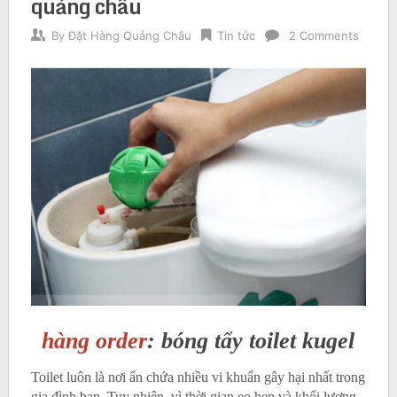
quảng châu
By
Đặt Hàng Quảng Châu
Tin tức
2 Comments
hàng order
: bóng tẩy toilet kugel
Toilet luôn là nơi ẩn chứa nhiều vi khuẩn gây hại nhất trong
gia đình bạn. Tuy nhiên, vì thời gian eo hẹp và khối lượng