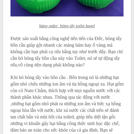
hàng order: bóng tẩy toilet kugel
Được sản xuất bằng công nghệ tiên tiến của Đức, bóng tẩy
bồn cầu giúp gột nhanh các mảng bám hay ố vàng mà
không cần bạn phải cọ rửa bằng tay như trước đây. Bạn chỉ
cần bỏ bóng tẩy bồn cầu này vào Toilet, nó sẽ tự động tẩy
rửa,vô cùng tiện dụng phải không nào?
Khi bỏ bóng tẩy vào bồn cầu . Bên trong nó là những hạt
gốm nhỏ chứa những ion âm và tia hồng ngoại xa. Hạt gốm
còn có Nam Châm, thích hợp với mọi nguồn nước với các
thành phần khác nhau. Thông qua tác động với nước
,những hạt gốm nhỏ phát ra những ion âm và bức xạ hồng
ngoại hòa lẫn với nước, khi xả nước các chất trên sẽ đánh
tan chất bẩn và mùi hôi của toiled, giúp tiêu diệt tận gốc
những vi khuẩn gây hại bằng công thức sinh học đặc chế,
đảm bảo an toàn cho sức khỏe của cả gia đình. Bạn sẽ