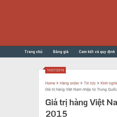
Skip
to
content
Trang chủ
Bảng giá
Cam kết và quy định
10/07/2016
Home
Hàng order
Tin tức
Kinh ngh
Giá trị hàng Việt Nam nhập từ Trung Quố
Giá trị hàng Việt 
2015