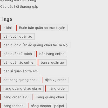
Các câu hỏi thường gặp
Tags
bikini
Buôn bán quần áo trực tuyến
bán buôn quần áo
bán buôn quần áo quảng châu tại Hà Nội
bán buôn túi xách
bán hàng online
bán quần áo online
bán sỉ quần áo
bán sỉ quần áo trẻ em
dat hang quang chau
dịch vụ order
hang quang chau gia re
hàng order
hàng order là gì
Hàng quảng châu
hàng taobao
hàng taopao - paipai