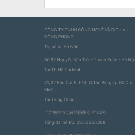
CÔNG TY TNHH CÔNG NGHỆ VÀ DỊCH VỤ
ĐÔNG PHONG
Trụ sở tại Hà Nội:
Số 87 Nguyễn Văn Trỗi - Thanh Xuân - Hà Nội
Tại TP.Hồ Chí Minh:
41/32 Bầu Cát 9, P14, Q.Tân Bình, Tp.Hồ Chí
Minh
Tại Trung Quốc:
广西凭祥市北环路旧州小区132号
Tổng đài hỗ trợ: 08.5353.2288