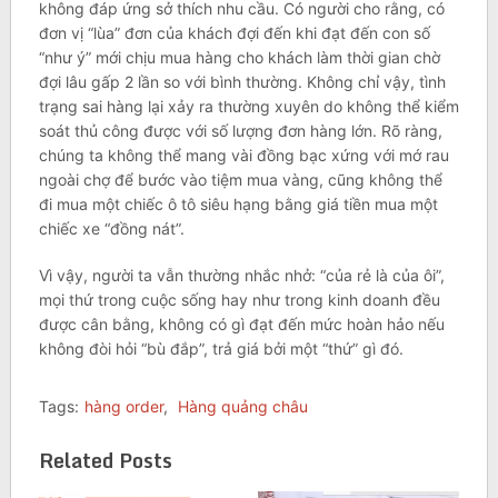
không đáp ứng sở thích nhu cầu. Có người cho rằng, có
đơn vị “lùa” đơn của khách đợi đến khi đạt đến con số
“như ý” mới chịu mua hàng cho khách làm thời gian chờ
đợi lâu gấp 2 lần so với bình thường. Không chỉ vậy, tình
trạng sai hàng lại xảy ra thường xuyên do không thể kiểm
soát thủ công được với số lượng đơn hàng lớn. Rõ ràng,
chúng ta không thể mang vài đồng bạc xứng với mớ rau
ngoài chợ để bước vào tiệm mua vàng, cũng không thể
đi mua một chiếc ô tô siêu hạng bằng giá tiền mua một
chiếc xe “đồng nát”.
Vì vậy, người ta vẫn thường nhắc nhở: “của rẻ là của ôi”,
mọi thứ trong cuộc sống hay như trong kinh doanh đều
được cân bằng, không có gì đạt đến mức hoàn hảo nếu
không đòi hỏi “bù đắp”, trả giá bởi một “thứ” gì đó.
Tags:
hàng order
,
Hàng quảng châu
Related Posts