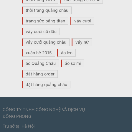
thời trang quảng châu
trang sức bằng titan
váy cưới
váy cưới cô dâu
váy cưới quảng châu
váy nữ
xuân hè 2015
áo len
áo Quảng Châu
áo sơ mi
đặt hàng order
đặt hàng quảng châu
CÔNG TY TNHH CÔNG NGHỆ VÀ DỊCH VỤ
ĐÔNG PHONG
Trụ sở tại Hà Nội: