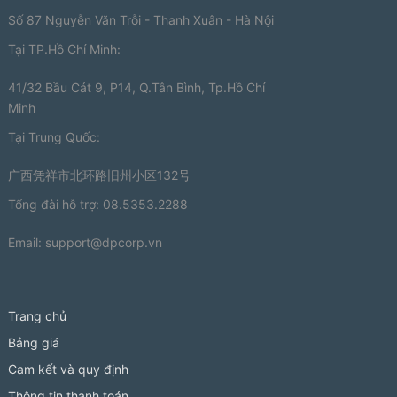
Số 87 Nguyễn Văn Trỗi - Thanh Xuân - Hà Nội
Tại TP.Hồ Chí Minh:
41/32 Bầu Cát 9, P14, Q.Tân Bình, Tp.Hồ Chí
Minh
Tại Trung Quốc:
广西凭祥市北环路旧州小区132号
Tổng đài hỗ trợ: 08.5353.2288
Email:
support@dpcorp.vn
Trang chủ
Bảng giá
Cam kết và quy định
Thông tin thanh toán