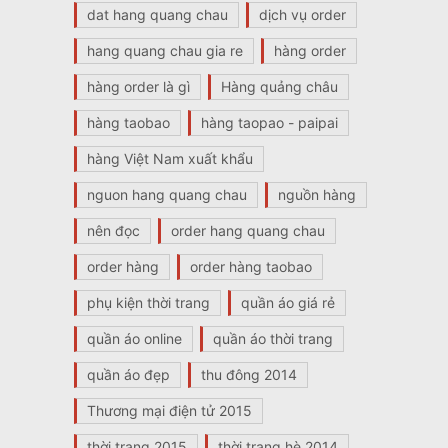
dat hang quang chau
dịch vụ order
hang quang chau gia re
hàng order
hàng order là gì
Hàng quảng châu
hàng taobao
hàng taopao - paipai
hàng Việt Nam xuất khẩu
nguon hang quang chau
nguồn hàng
nên đọc
order hang quang chau
order hàng
order hàng taobao
phụ kiện thời trang
quần áo giá rẻ
quần áo online
quần áo thời trang
quần áo đẹp
thu đông 2014
Thương mại điện tử 2015
thời trang 2015
thời trang hè 2014