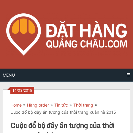
Skip
to
content
MENU
14/03/2015
Home
Hàng order
Tin tức
Thời trang
Cuộc đổ bộ đầy ấn tượng của thời trang xuân hè 2015
Cuộc đổ bộ đầy ấn tượng của thời