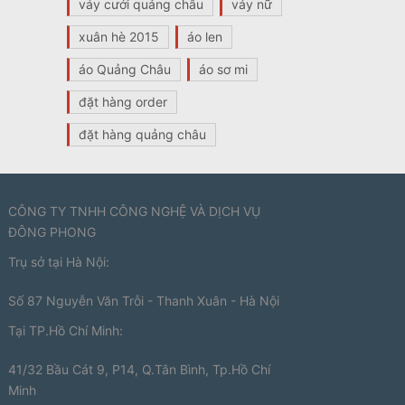
váy cưới quảng châu
váy nữ
xuân hè 2015
áo len
áo Quảng Châu
áo sơ mi
đặt hàng order
đặt hàng quảng châu
CÔNG TY TNHH CÔNG NGHỆ VÀ DỊCH VỤ
ĐÔNG PHONG
Trụ sở tại Hà Nội:
Số 87 Nguyễn Văn Trỗi - Thanh Xuân - Hà Nội
Tại TP.Hồ Chí Minh:
41/32 Bầu Cát 9, P14, Q.Tân Bình, Tp.Hồ Chí
Minh