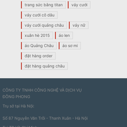
trang sức bằng titan
váy cưới
váy cưới cô dâu
váy cưới quảng châu
váy nữ
xuân hè 2015
áo len
áo Quảng Châu
áo sơ mi
đặt hàng order
đặt hàng quảng châu
CÔNG TY TNHH CÔNG NGHỆ VÀ DỊCH VỤ
ĐÔNG PHONG
Trụ sở tại Hà Nội:
Số 87 Nguyễn Văn Trỗi - Thanh Xuân - Hà Nội