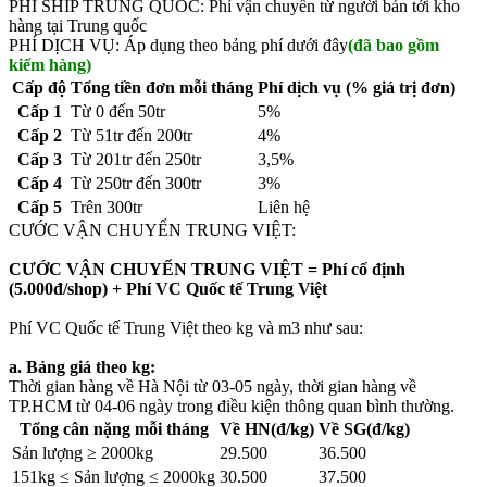
PHÍ SHIP TRUNG QUỐC: Phí vận chuyển từ người bán tới kho
hàng tại Trung quốc
PHÍ DỊCH VỤ: Áp dụng theo bảng phí dưới đây
(đã bao gồm
kiểm hàng)
Cấp độ
Tổng tiền đơn mỗi tháng
Phí dịch vụ (% giá trị đơn)
Cấp 1
Từ 0 đến 50tr
5%
Cấp 2
Từ 51tr đến 200tr
4%
Cấp 3
Từ 201tr đến 250tr
3,5%
Cấp 4
Từ 250tr đến 300tr
3%
Cấp 5
Trên 300tr
Liên hệ
CƯỚC VẬN CHUYỂN TRUNG VIỆT:
CƯỚC VẬN CHUYỂN TRUNG VIỆT = Phí cố định
(5.000đ/shop) + Phí VC Quốc tế Trung Việt
Phí VC Quốc tế Trung Việt theo kg và m3 như sau:
a. Bảng giá theo kg:
Thời gian hàng về Hà Nội từ 03-05 ngày, thời gian hàng về
TP.HCM từ 04-06 ngày trong điều kiện thông quan bình thường.
Tổng cân nặng mỗi tháng
Về HN(đ/kg)
Về SG(đ/kg)
Sản lượng ≥ 2000kg
29.500
36.500
151kg ≤ Sản lượng ≤ 2000kg
30.500
37.500