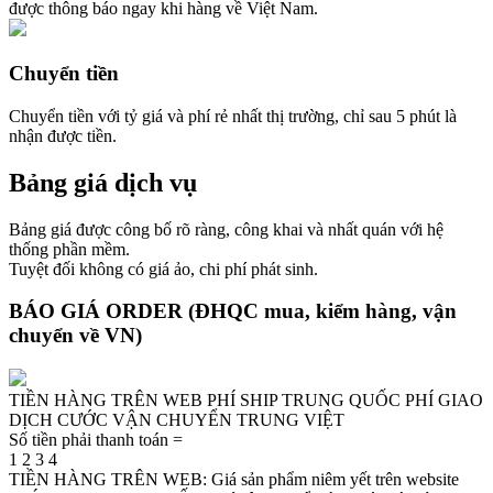
được thông báo ngay khi hàng về Việt Nam.
Chuyển tiền
Chuyển tiền với tỷ giá và phí rẻ nhất thị trường, chỉ sau 5 phút là
nhận được tiền.
Bảng giá dịch vụ
Bảng giá được công bố rõ ràng, công khai và nhất quán với hệ
thống phần mềm.
Tuyệt đối không có giá ảo, chi phí phát sinh.
BÁO GIÁ ORDER
(ĐHQC mua, kiểm hàng, vận
chuyển về VN)
TIỀN HÀNG TRÊN WEB
PHÍ SHIP TRUNG QUỐC
PHÍ GIAO
DỊCH
CƯỚC VẬN CHUYỂN TRUNG VIỆT
Số tiền phải thanh toán =
1
2
3
4
TIỀN HÀNG TRÊN WEB: Giá sản phẩm niêm yết trên website