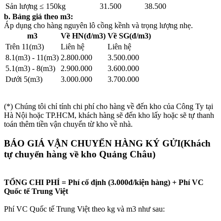
Sản lượng ≤ 150kg
31.500
38.500
b. Bảng giá theo m3:
Áp dụng cho hàng nguyên lô cồng kềnh và trọng lượng nhẹ.
m3
Về HN(đ/m3)
Về SG(đ/m3)
Trên 11(m3)
Liên hệ
Liên hệ
8.1(m3) - 11(m3)
2.800.000
3.500.000
5.1(m3) - 8(m3)
2.900.000
3.600.000
Dưới 5(m3)
3.000.000
3.700.000
(*) Chúng tôi chỉ tính chi phí cho hàng về đến kho của Công Ty tại
Hà Nội hoặc TP.HCM, khách hàng sẽ đến kho lấy hoặc sẽ tự thanh
toán thêm tiền vận chuyển từ kho về nhà.
BÁO GIÁ VẬN CHUYỂN HÀNG KÝ GỬI
(Khách
tự chuyển hàng về kho Quảng Châu)
TỔNG CHI PHÍ = Phí cố định (3.000đ/kiện hàng) + Phí VC
Quốc tế Trung Việt
Phí VC Quốc tế Trung Việt theo kg và m3 như sau: