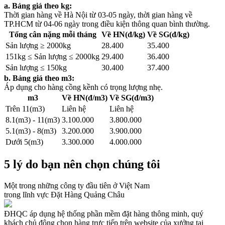
a. Bảng giá theo kg:
Thời gian hàng về Hà Nội từ 03-05 ngày, thời gian hàng về
TP.HCM từ 04-06 ngày trong điều kiện thông quan bình thường.
Tổng cân nặng mỗi tháng
Về HN(đ/kg)
Về SG(đ/kg)
Sản lượng ≥ 2000kg
28.400
35.400
151kg ≤ Sản lượng ≤ 2000kg
29.400
36.400
Sản lượng ≤ 150kg
30.400
37.400
b. Bảng giá theo m3:
Áp dụng cho hàng cồng kềnh có trọng lượng nhẹ.
m3
Về HN(đ/m3)
Về SG(đ/m3)
Trên 11(m3)
Liên hệ
Liên hệ
8.1(m3) - 11(m3)
3.100.000
3.800.000
5.1(m3) - 8(m3)
3.200.000
3.900.000
Dưới 5(m3)
3.300.000
4.000.000
5 lý do bạn nên chọn chúng tôi
Một trong những công ty đầu tiên ở Việt Nam
trong lĩnh vực Đặt Hàng Quảng Châu
ĐHQC áp dụng hệ thống phần mềm đặt hàng thông minh, quý
khách chủ động chọn hàng trực tiếp trên website của xưởng tại